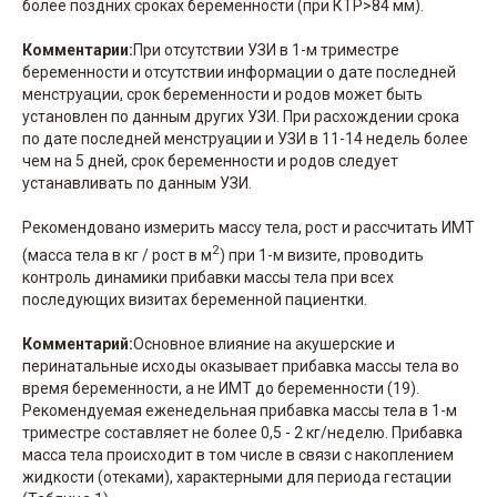
более поздних сроках беременности (при КТР>84 мм).
Комментарии:
При отсутствии УЗИ в 1-м триместре
беременности и отсутствии информации о дате последней
менструации, срок беременности и родов может быть
установлен по данным других УЗИ. При расхождении срока
по дате последней менструации и УЗИ в 11-14 недель более
чем на 5 дней, срок беременности и родов следует
устанавливать по данным УЗИ.
Рекомендовано измерить массу тела, рост и рассчитать ИМТ
2
(масса тела в кг / рост в м
) при 1-м визите, проводить
контроль динамики прибавки массы тела при всех
последующих визитах беременной пациентки.
Комментарий:
Основное влияние на акушерские и
перинатальные исходы оказывает прибавка массы тела во
время беременности, а не ИМТ до беременности (19).
Рекомендуемая еженедельная прибавка массы тела в 1-м
триместре составляет не более 0,5 - 2 кг/неделю. Прибавка
масса тела происходит в том числе в связи с накоплением
жидкости (отеками), характерными для периода гестации