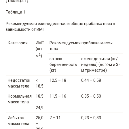
(Таблица 1).
Таблица 1
Рекомендуемая еженедельная и общая прибавка веса в
зависимости от ИМТ
Категория
ИМТ
Рекомендуемая прибавка массы
(кг/
тела
2
м
)
за всю
еженедельная (кг/
беременность
неделю) (во 2-м и 3-
(кг)
м триместре)
Недостаток
<
12,5 – 18
0,44 – 0,58
массы тела
18,5
Нормальная
18,5
11,5 – 16
0,35 – 0,50
масса тела
–
24,9
Избыток
25,0
7 – 11
0,23 – 0,33
массы тела
–