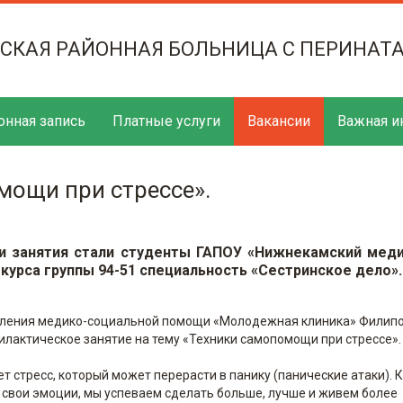
ТСКАЯ РАЙОННАЯ БОЛЬНИЦА С ПЕРИНАТ
онная запись
Платные услуги
Вакансии
Важная и
мощи при стрессе».
и занятия стали студенты ГАПОУ «Нижнекамский мед
курса группы 94-51 специальность «Сестринское дело».
еления медико-социальной помощи «Молодежная клиника» Филипов
лактическое занятие на тему «Техники самопомощи при стрессе».
т стресс, который может перерасти в панику (панические атаки). 
свои эмоции, мы успеваем сделать больше, лучше и живем более