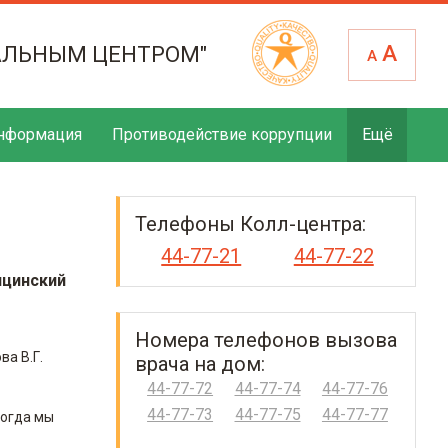
А
АЛЬНЫМ ЦЕНТРОМ"
А
нформация
Противодействие коррупции
Ещё
Телефоны Колл-центра:
44-77-21
44-77-22
ицинский
Номера телефонов вызова
а В.Г.
врача на дом:
44-77-72
44-77-74
44-77-76
44-77-73
44-77-75
44-77-77
Когда мы