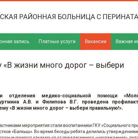
ТСКАЯ РАЙОННАЯ БОЛЬНИЦА С ПЕРИНАТ
онная запись
Платные услуги
Вакансии
Важная и
у «В жизни много дорог – выбери
ми отделения медико-социальной помощи «Мол
уртмина А.В. и Филипова В.Г. проведена профилак
ему «В жизни много дорог – выбери правильную!».
астниками мероприятия стали воспитанники ГКУ «Социального пр
стков «Балкыш». Во время беседы ребята делились утверждениям
оторые помогут отказаться от предлагаемого «наслаждения», пот