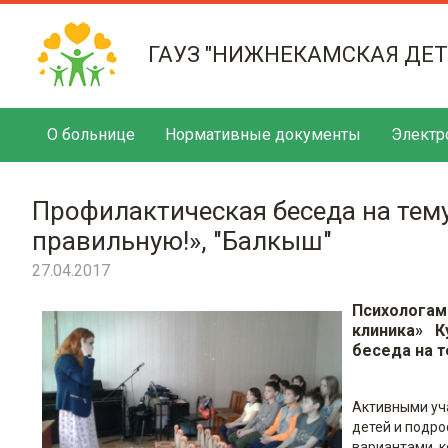
ГАУЗ "НИЖНЕКАМСКАЯ ДЕ
О больнице
Нормативные документы
Электр
Профилактическая беседа на тем
правильную!», "Балкыш"
27.04.2017
Психолога
клиника» К
беседа на т
Активными уч
детей и подро
вариантами, к