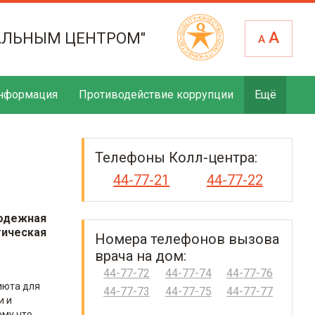
А
АЛЬНЫМ ЦЕНТРОМ"
А
нформация
Противодействие коррупции
Ещё
Телефоны Колл-центра:
44-77-21
44-77-22
одежная
тическая
Номера телефонов вызова
врача на дом:
44-77-72
44-77-74
44-77-76
июта для
44-77-73
44-77-75
44-77-77
и и
ому что