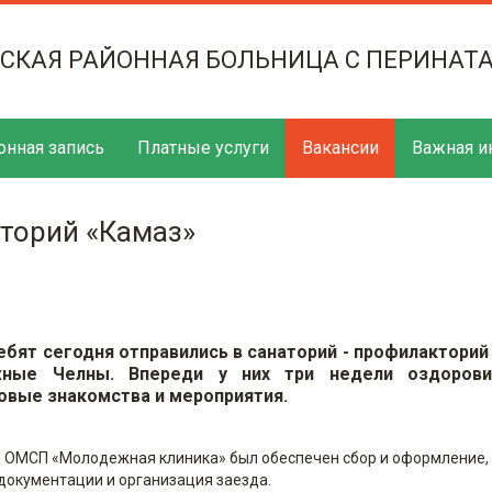
ТСКАЯ РАЙОННАЯ БОЛЬНИЦА С ПЕРИНАТ
онная запись
Платные услуги
Вакансии
Важная и
кторий «Камаз»
бят сегодня отправились в санаторий - профилакторий
жные Челны. Впереди у них три недели оздорови
новые знакомства и мероприятия.
 ОМСП «Молодежная клиника» был обеспечен сбор и оформление,
документации и организация заезда.