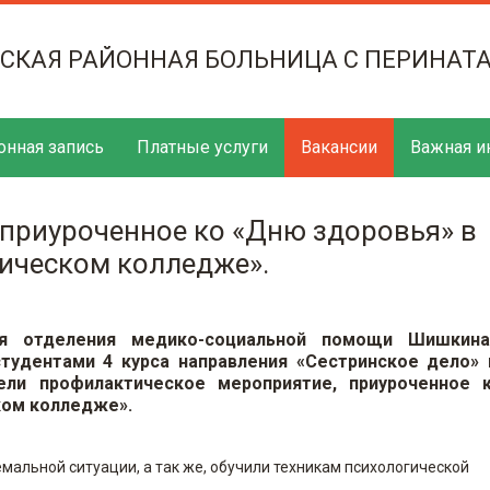
ТСКАЯ РАЙОННАЯ БОЛЬНИЦА С ПЕРИНАТ
онная запись
Платные услуги
Вакансии
Важная и
приуроченное ко «Дню здоровья» в
ическом колледже».
я отделения медико-социальной помощи Шишкина
студентами 4 курса направления «Сестринское дело»
ели профилактическое мероприятие, приуроченное 
ком колледже».
альной ситуации, а так же, обучили техникам психологической