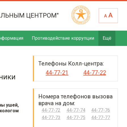
А
АЛЬНЫМ ЦЕНТРОМ"
А
нформация
Противодействие коррупции
Ещё
Телефоны Колл-центра:
44-77-21
44-77-22
еники
Номера телефонов вызова
врача на дом:
ны ушей,
44-77-72
44-77-74
44-77-76
ихологом
44-77-73
44-77-75
44-77-77