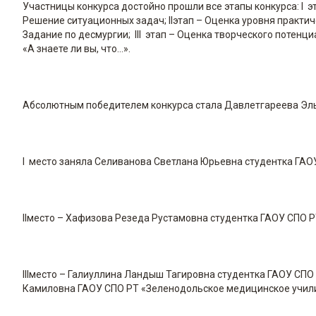
Участницы конкурса достойно прошли все этапы конкурса: I 
Решение ситуационных задач; IIэтап – Оценка уровня практи
Задание по десмургии; III этап – Оценка творческого потен
«А знаете ли вы, что…».
Абсолютным победителем конкурса стала Давлетгареева Эл
I место заняла Селиванова Светлана Юрьевна студентка ГА
IIместо – Хафизова Резеда Рустамовна студентка ГАОУ СПО 
IIIместо – Галиуллина Ландыш Тагировна студентка ГАОУ СПО
Камиловна ГАОУ СПО РТ «Зеленодольское медицинское учили