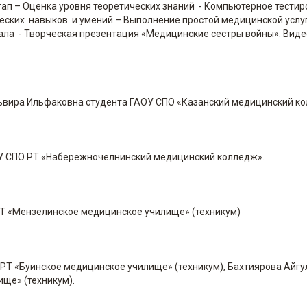
этап – Оценка уровня теоретических знаний - Компьютерное тестир
ческих навыков и умений – Выполнение простой медицинской услуг
циала - Творческая презентация «Медицинские сестры войны». Вид
ьвира Ильфаковна студента ГАОУ СПО «Казанский медицинский ко
ОУ СПО РТ «Набережночелнинский медицинский колледж».
РТ «Мензелинское медицинское училище» (техникум)
 РТ «Буинское медицинское училище» (техникум), Бахтиярова Айгу
ще» (техникум).