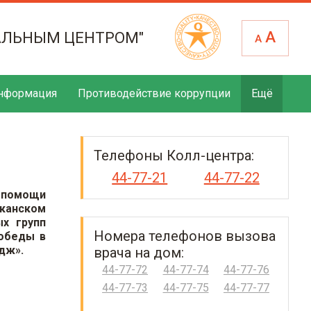
А
АЛЬНЫМ ЦЕНТРОМ"
А
нформация
Противодействие коррупции
Ещё
Телефоны Колл-центра:
44-77-21
44-77-22
й помощи
иканском
ых групп
Номера телефонов вызова
Победы в
дж».
врача на дом:
44-77-72
44-77-74
44-77-76
44-77-73
44-77-75
44-77-77