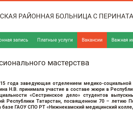
ТСКАЯ РАЙОННАЯ БОЛЬНИЦА С ПЕРИНАТ
онная запись
Платные услуги
Вакансии
Важная и
сионального мастерства
015 года заведующая отделением медико-социально
а Н.В. принимала участие в составе жюри в Республ
циальности «Сестринское дело» студентов выпускн
ий Республики Татарстан, посвященном 70 – летию 
на базе ГАОУ СПО РТ «Нижнекамский медицинский колле