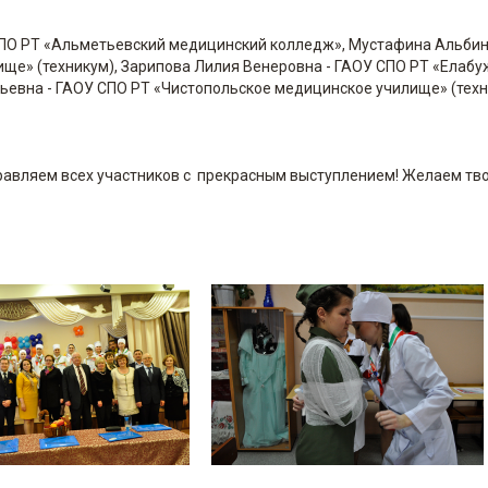
СПО РТ «Альметьевский медицинский колледж», Мустафина Альби
ще» (техникум), Зарипова Лилия Венеровна - ГАОУ СПО РТ «Елабу
ьевна - ГАОУ СПО РТ «Чистопольское медицинское училище» (техн
равляем всех участников с прекрасным выступлением! Желаем тв