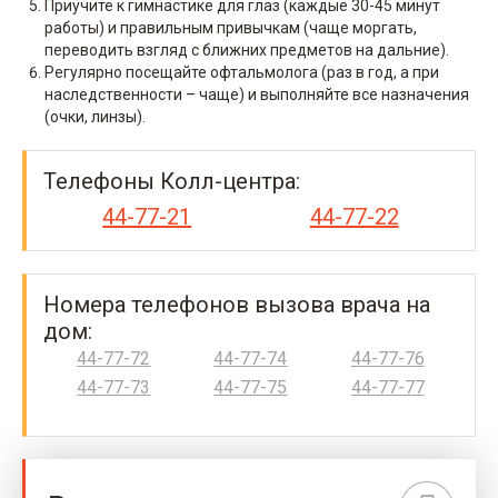
Приучите к гимнастике для глаз (каждые 30-45 минут
работы) и правильным привычкам (чаще моргать,
переводить взгляд с ближних предметов на дальние).
Регулярно посещайте офтальмолога (раз в год, а при
наследственности – чаще) и выполняйте все назначения
(очки, линзы).
Телефоны Колл-центра:
44-77-21
44-77-22
Номера телефонов вызова врача на
дом:
44-77-72
44-77-74
44-77-76
44-77-73
44-77-75
44-77-77