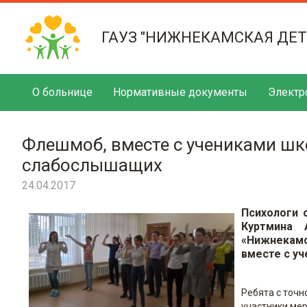
ГАУЗ "НИЖНЕКАМСКАЯ ДЕ
О больнице
Нормативные документы
Электр
Флешмоб, вместе с учениками шк
слабослышащих
24.04.2017
Психологи 
Куртмина 
«Нижнекам
вместе с у
Ребята с точн
участники ме