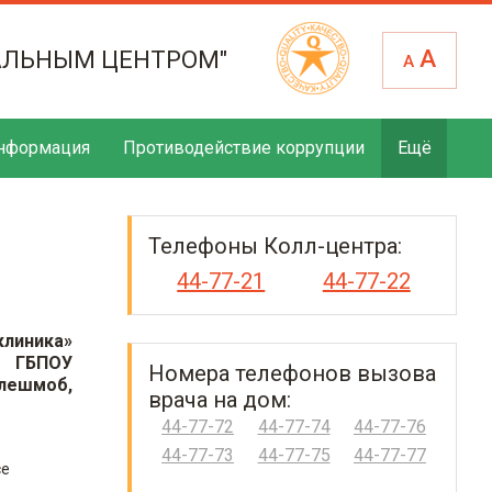
А
АЛЬНЫМ ЦЕНТРОМ"
А
нформация
Противодействие коррупции
Ещё
Телефоны Колл-центра:
44-77-21
44-77-22
клиника»
и ГБПОУ
Номера телефонов вызова
лешмоб,
врача на дом:
44-77-72
44-77-74
44-77-76
44-77-73
44-77-75
44-77-77
се