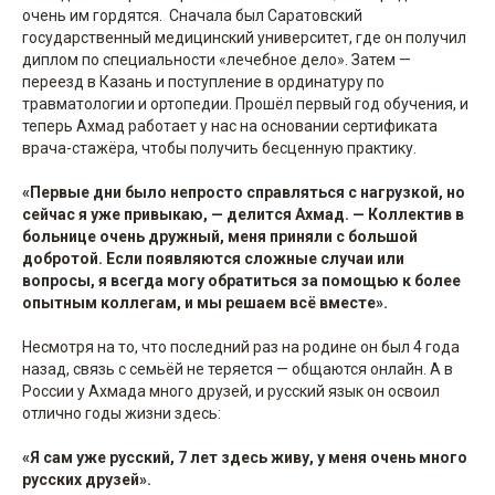
очень им гордятся. Сначала был Саратовский
государственный медицинский университет, где он получил
диплом по специальности «лечебное дело». Затем —
переезд в Казань и поступление в ординатуру по
травматологии и ортопедии. Прошёл первый год обучения, и
теперь Ахмад работает у нас на основании сертификата
врача-стажёра, чтобы получить бесценную практику.
«Первые дни было непросто справляться с нагрузкой, но
сейчас я уже привыкаю, — делится Ахмад. — Коллектив в
больнице очень дружный, меня приняли с большой
добротой. Если появляются сложные случаи или
вопросы, я всегда могу обратиться за помощью к более
опытным коллегам, и мы решаем всё вместе».
Несмотря на то, что последний раз на родине он был 4 года
назад, связь с семьёй не теряется — общаются онлайн. А в
России у Ахмада много друзей, и русский язык он освоил
отлично годы жизни здесь:
«Я сам уже русский, 7 лет здесь живу, у меня очень много
русских друзей».