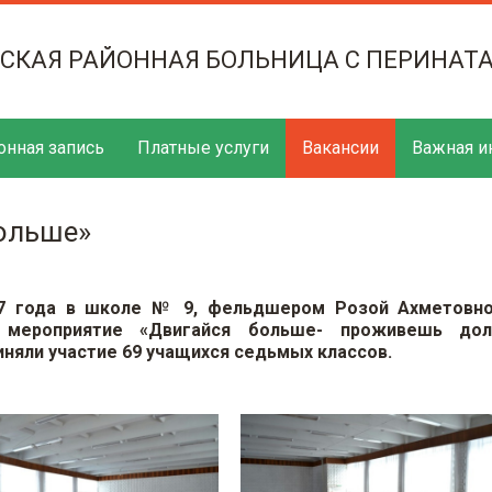
ТСКАЯ РАЙОННАЯ БОЛЬНИЦА С ПЕРИНАТ
онная запись
Платные услуги
Вакансии
Важная и
ольше»
17 года в школе № 9, фельдшером Розой Ахметовно
 мероприятие «Двигайся больше- проживешь до
няли участие 69 учащихся седьмых классов.