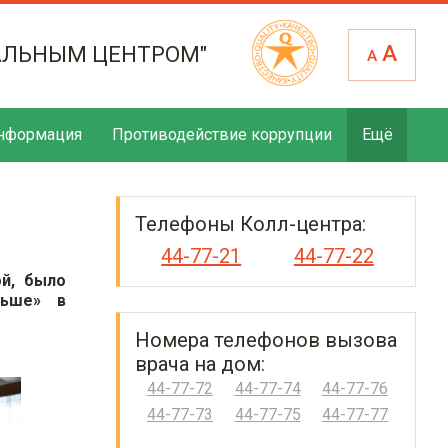
А
АЛЬНЫМ ЦЕНТРОМ"
А
нформация
Противодействие коррупции
Ещё
Телефоны Колл-центра:
44-77-21
44-77-22
й, было
льше» в
Номера телефонов вызова
врача на дом:
44-77-72
44-77-74
44-77-76
44-77-73
44-77-75
44-77-77