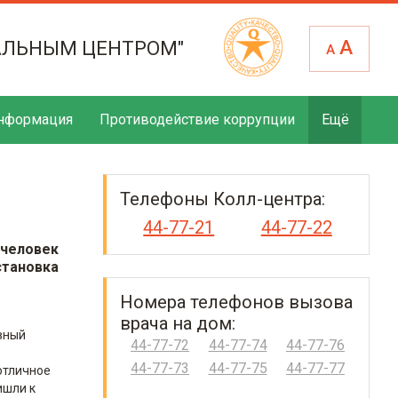
А
АЛЬНЫМ ЦЕНТРОМ"
А
нформация
Противодействие коррупции
Ещё
Телефоны Колл-центра:
44-77-21
44-77-22
человек
тановка
Номера телефонов вызова
врача на дом:
вный
44-77-72
44-77-74
44-77-76
44-77-73
44-77-75
44-77-77
отличное
ишли к