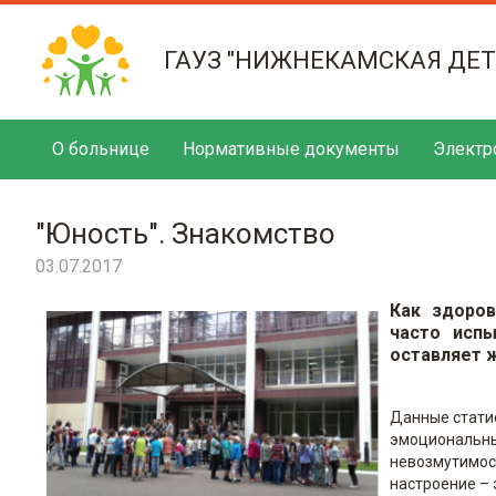
ГАУЗ "НИЖНЕКАМСКАЯ ДЕ
О больнице
Нормативные документы
Электр
"Юность". Знакомство
03.07.2017
Как здоров
часто испы
оставляет ж
Данные стати
эмоциональны
невозмутимост
настроение – 