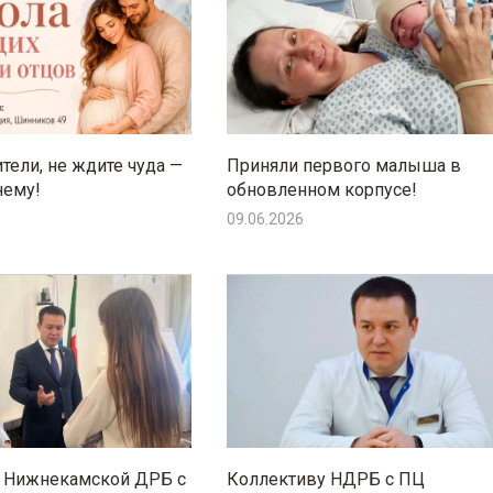
тели, не ждите чуда —
Приняли первого малыша в
нему!
обновленном корпусе!
09.06.2026
ч Нижнекамской ДРБ с
Коллективу НДРБ с ПЦ